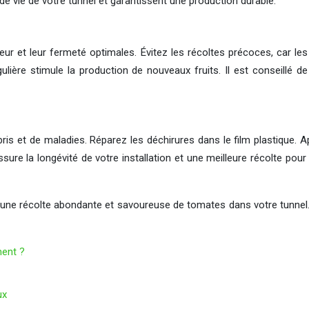
 de vie de votre tunnel et garantissent une production durable.
ouleur et leur fermeté optimales. Évitez les récoltes précoces, c
lière stimule la production de nouveaux fruits. Il est conseillé d
ris et de maladies. Réparez les déchirures dans le film plastique. A
ssure la longévité de votre installation et une meilleure récolte pour
 une récolte abondante et savoureuse de tomates dans votre tunnel.
ment ?
ux